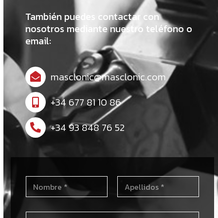
También puedes contactar con
nosotros mediante nuestro teléfono o
email:
masclonic@masclonic.com
+34 677 81 10 86
+34 93 848 76 52
N
o
m
Nombre
Apellidos
b
C
r