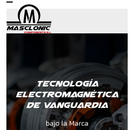
Skip
Open
Close
to
content
mobile
mobile
menu
menu
Tecnología
electromagnética
de vanguardia
bajo la Marca